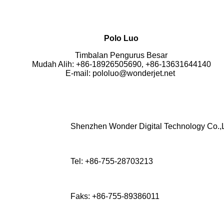
Polo Luo
Timbalan Pengurus Besar
Mudah Alih: +86-18926505690
,
+86-13631644140
E-mail: pololuo@wonderjet.net
Shenzhen Wonder Digital Technology Co.,
Tel: +86-755-28703213
Faks: +86-755-89386011