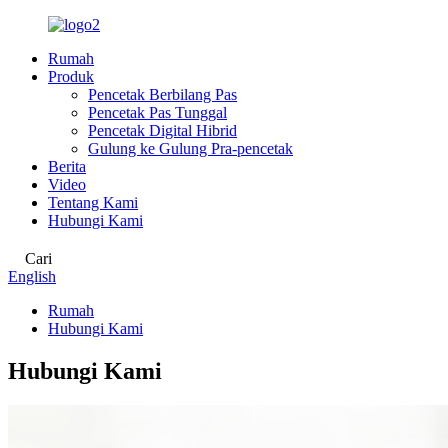
Rumah
Produk
Pencetak Berbilang Pas
Pencetak Pas Tunggal
Pencetak Digital Hibrid
Gulung ke Gulung Pra-pencetak
Berita
Video
Tentang Kami
Hubungi Kami
Cari
English
Rumah
Hubungi Kami
Hubungi Kami